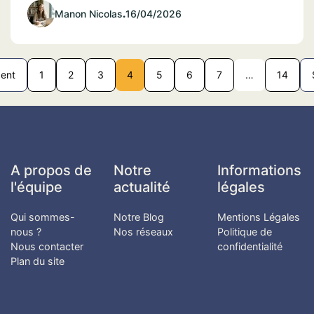
Manon Nicolas
.
16/04/2026
ent
1
2
3
4
5
6
7
…
14
A propos de
Notre
Informations
l'équipe
actualité
légales
Qui sommes-
Notre Blog
Mentions Légales
nous ?
Nos réseaux
Politique de
Nous contacter
confidentialité
Plan du site