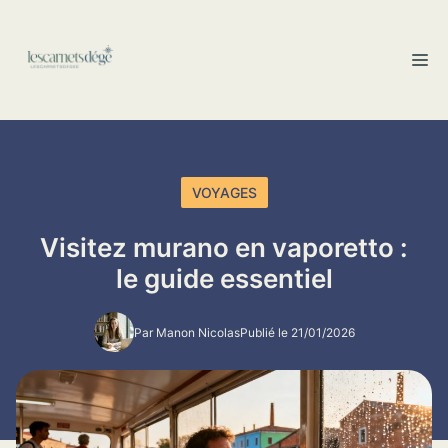
Aller
au
M
contenu
VOYAGES
Visitez murano en vaporetto :
le guide essentiel
Par Manon Nicolas
Publié le 21/01/2026