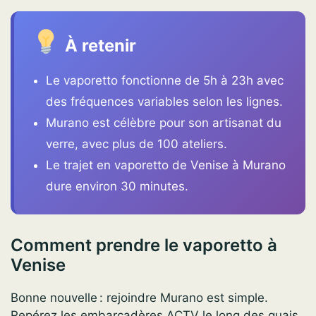
À retenir
Le vaporetto fonctionne de 5h à 23h avec
des fréquences variables selon les lignes.
Murano est célèbre pour son artisanat du
verre, avec plus de 100 ateliers.
Le trajet en vaporetto de Venise à Murano
dure environ 30 minutes.
Comment prendre le vaporetto à
Venise
Bonne nouvelle : rejoindre Murano est simple.
Repérez les embarcadères ACTV le long des quais,