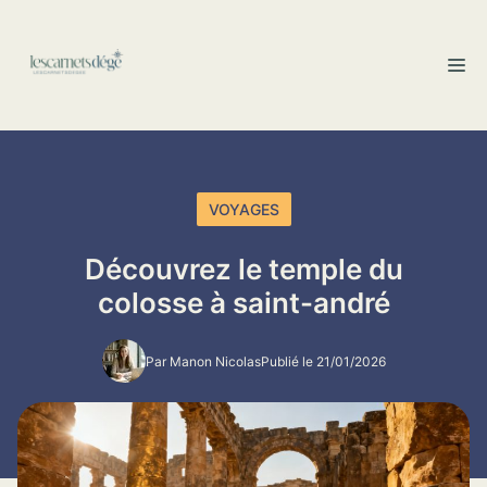
Aller
au
M
contenu
VOYAGES
Découvrez le temple du
colosse à saint-andré
Par Manon Nicolas
Publié le 21/01/2026