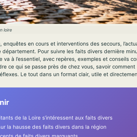
n loire
c, enquêtes en cours et interventions des secours, l’actua
e département. Pour suivre les faits divers dernière minu
e va à l’essentiel, avec repères, exemples et conseils co
dre ce qui se passe près de chez vous, savoir comment r
éflexes. Le tout dans un format clair, utile et directeme
nir
ants de la Loire s’intéressent aux faits divers
sur la hausse des faits divers dans la région
cents de faits divers marquants