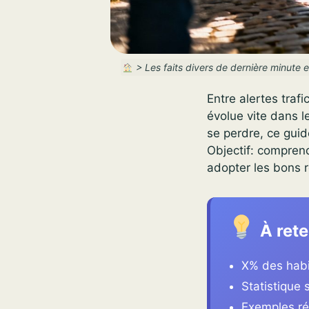
>
Les faits divers de dernière minute e
Entre alertes trafi
évolue vite dans l
se perdre, ce guid
Objectif: compren
adopter les bons r
À rete
X% des habit
Statistique 
Exemples ré