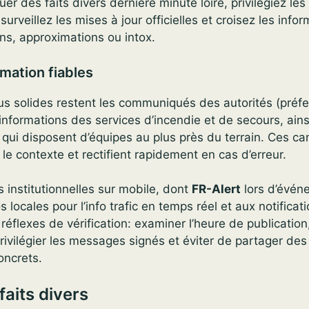
er des faits divers dernière minute loire, privilégiez le
surveillez les mises à jour officielles et croisez les infor
ons, approximations ou intox.
mation fiables
us solides restent les communiqués des autorités (préfec
informations des services d’incendie et de secours, ains
 qui disposent d’équipes au plus près du terrain. Ces ca
t le contexte et rectifient rapidement en cas d’erreur.
 institutionnelles sur mobile, dont
FR-Alert
lors d’évén
 locales pour l’info trafic en temps réel et aux notificat
éflexes de vérification: examiner l’heure de publicatio
ivilégier les messages signés et éviter de partager de
oncrets.
faits divers