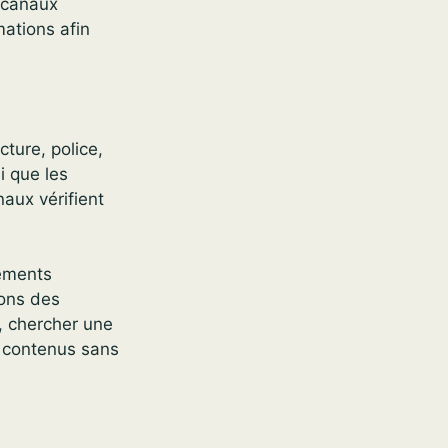
s canaux
mations afin
ture, police,
i que les
naux vérifient
ements
ions des
n, chercher une
s contenus sans