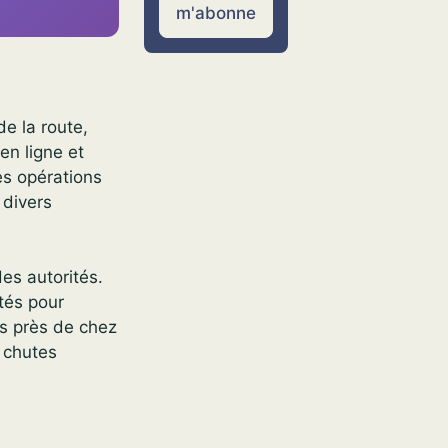
m'abonne
de la route,
en ligne et
es opérations
 divers
des autorités.
tés pour
es près de chez
t chutes