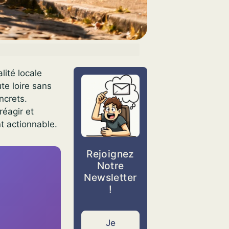
lité locale
te loire sans
ncrets.
éagir et
nt actionnable.
Rejoignez
Notre
Newsletter
!
Je