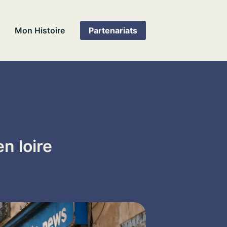
Mon Histoire
Partenariats
n loire