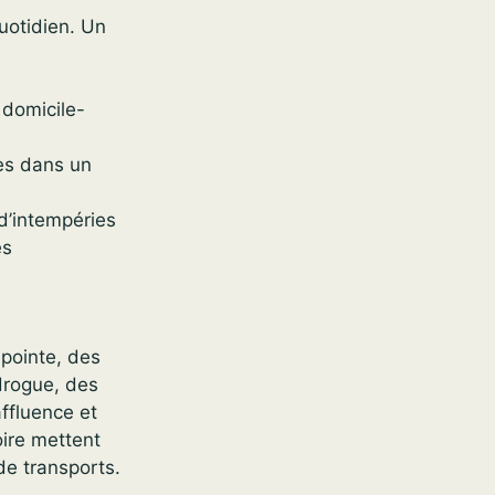
quotidien. Un
 domicile-
es dans un
d’intempéries
es
 pointe, des
idrogue, des
affluence et
oire mettent
de transports.