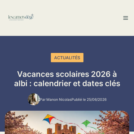
Aller
au
M
contenu
ACTUALITÉS
Vacances scolaires 2026 à
albi : calendrier et dates clés
Par Manon Nicolas
Publié le 25/06/2026