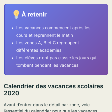
À retenir
Les vacances commencent après les
cours et reprennent le matin
Les zones A, B et C regroupent
différentes académies
Les élèves n’ont pas classe les jours qui
tombent pendant les vacances
Calendrier des vacances scolaires
2020
Avant d’entrer dans le détail par zone, voici
l’essentiel du calendrier pour que les vacances