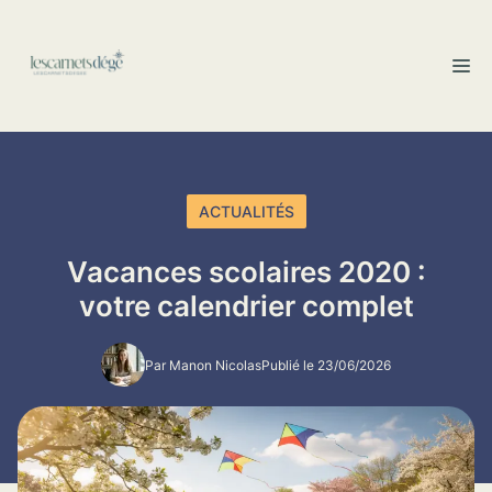
Aller
au
M
contenu
ACTUALITÉS
Vacances scolaires 2020 :
votre calendrier complet
Par Manon Nicolas
Publié le 23/06/2026