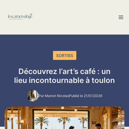
Aller
au
M
contenu
SORTIES
Découvrez l’art’s café : un
lieu incontournable à toulon
Par Manon Nicolas
Publié le 21/01/2026