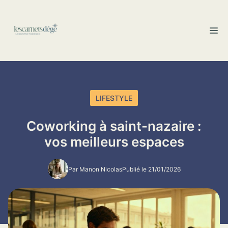
Aller
au
M
contenu
LIFESTYLE
Coworking à saint-nazaire :
vos meilleurs espaces
Par Manon Nicolas
Publié le 21/01/2026