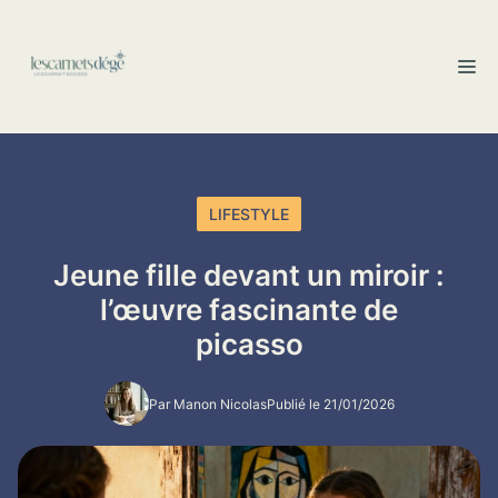
Aller
au
M
contenu
LIFESTYLE
Jeune fille devant un miroir :
l’œuvre fascinante de
picasso
Par Manon Nicolas
Publié le 21/01/2026