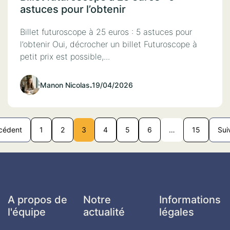
astuces pour l’obtenir
Billet futuroscope à 25 euros : 5 astuces pour
l’obtenir Oui, décrocher un billet Futuroscope à
petit prix est possible,...
Manon Nicolas
.
19/04/2026
cédent
1
2
3
4
5
6
…
15
Sui
A propos de
Notre
Informations
l'équipe
actualité
légales