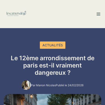
Aller
au
M
contenu
ACTUALITÉS
Le 12ème arrondissement de
paris est-il vraiment
dangereux ?
Par Manon Nicolas
Publié le 24/02/2026