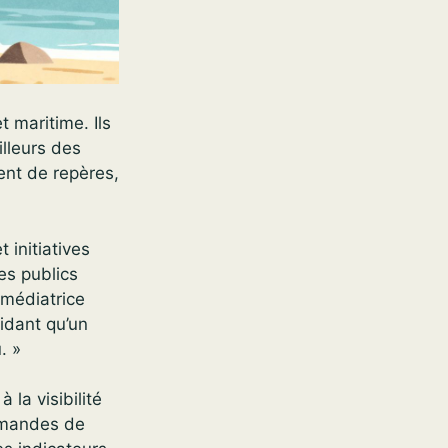
t maritime. Ils
illeurs des
vent de repères,
 initiatives
es publics
 médiatrice
midant qu’un
. »
 la visibilité
emandes de