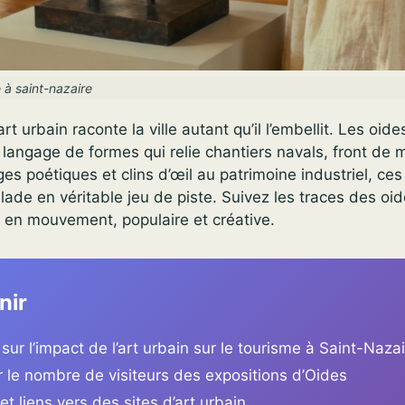
 à saint-nazaire
art urbain raconte la ville autant qu’il l’embellit. Les oid
n langage de formes qui relie chantiers navals, front de 
ges poétiques et clins d’œil au patrimoine industriel, ces
lade en véritable jeu de piste. Suivez les traces des oid
en mouvement, populaire et créative.
nir
 sur l’impact de l’art urbain sur le tourisme à Saint-Naza
 le nombre de visiteurs des expositions d’Oides
t liens vers des sites d’art urbain