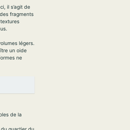
Ici, il s’agit de
u des fragments
 textures
dus.
volumes légers.
ître un oide
 formes ne
oles de la
 du quartier du