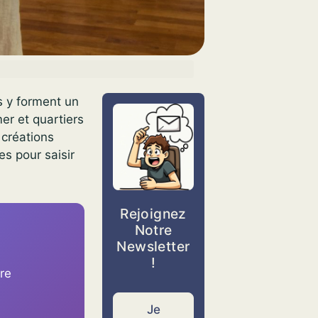
es y forment un
mer et quartiers
 créations
es pour saisir
Rejoignez
Notre
Newsletter
!
ire
Je