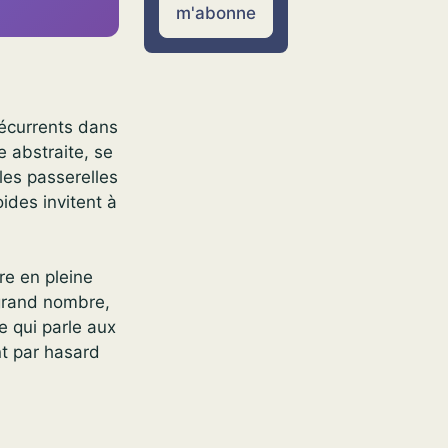
m'abonne
récurrents dans
e abstraite, se
 les passerelles
oides invitent à
ire en pleine
 grand nombre,
e qui parle aux
nt par hasard