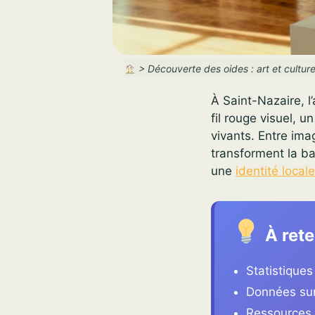
>
Découverte des oides : art et culture
À Saint-Nazaire, l’
fil rouge visuel, u
vivants. Entre ima
transforment la ba
une
identité locale
À rete
Statistiques
Données sur
Ressources e