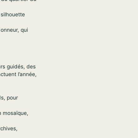
silhouette
Honneur, qui
urs guidés, des
ctuent l’année,
s, pour
en mosaïque,
chives,