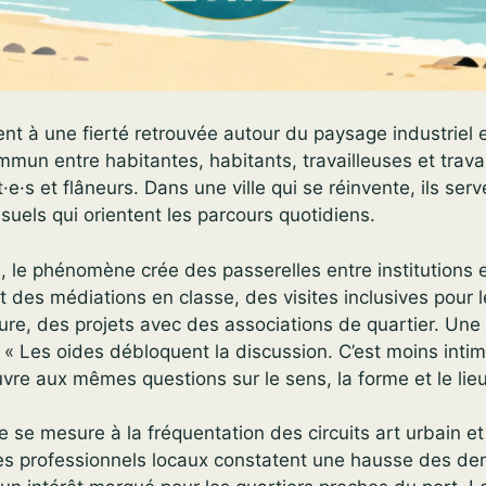
ent à une fierté retrouvée autour du paysage industriel e
ommun entre habitantes, habitants, travailleuses et trava
·e·s et flâneurs. Dans une ville qui se réinvente, ils ser
isuels qui orientent les parcours quotidiens.
l, le phénomène crée des passerelles entre institutions et
t des médiations en classe, des visites inclusives pour l
ture, des projets avec des associations de quartier. Une
 : « Les oides débloquent la discussion. C’est moins inti
re aux mêmes questions sur le sens, la forme et le lieu
e se mesure à la fréquentation des circuits art urbain et à
Les professionnels locaux constatent une hausse des d