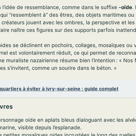
à l’idée de ressemblance, comme dans le suffixe
-oïde
. 
 qui “ressemblent à” des êtres, des objets maritimes o
s créateurs jouent avec les ombres, la perspective et les
faire naître ces figures sur des supports parfois inatten
s oides se déclinent en pochoirs, collages, mosaïques ou 
mel est volontairement réduit, ce qui permet de reconna
ne muraliste nazairienne résume bien l’intention : « Nos
les s’invitent, comme un sourire dans le béton. »
quartiers à éviter à ivry-sur-seine : guide complet
vres
rsonnage oide en aplats bleus dialoguant avec les alvé
arine, visible depuis l’esplanade.
e petites mosaïques oides incrustées le long des ruelles