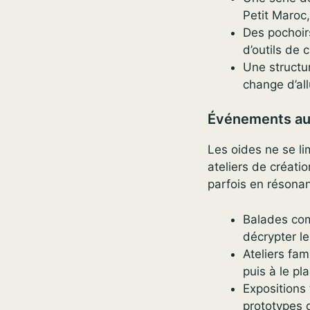
Petit Maroc,
Des pochoir
d’outils de 
Une structur
change d’all
Événements au
Les oides ne se li
ateliers de créati
parfois en résonan
Balades com
décrypter le
Ateliers fa
puis à le pl
Expositions
prototypes d