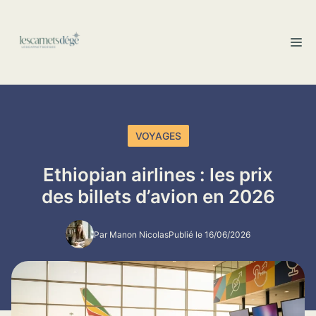
Aller
au
M
contenu
VOYAGES
Ethiopian airlines : les prix
des billets d’avion en 2026
Par Manon Nicolas
Publié le 16/06/2026