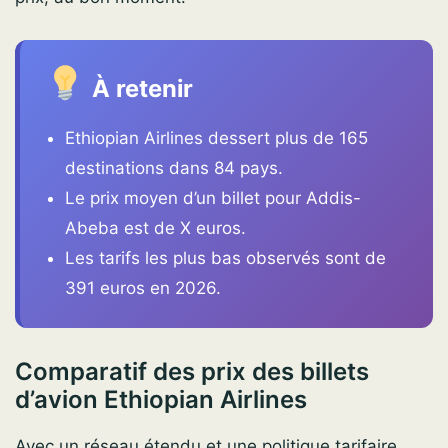
À retenir
Ethiopian Airlines dessert plus de 165
destinations dans 84 pays.
Le prix moyen d’un billet pour Addis-
Abeba est de X euros.
Les tarifs les plus bas observés sont de
391 euros en 2026.
Comparatif des prix des billets
d’avion Ethiopian Airlines
Avec un réseau étendu et une politique tarifaire