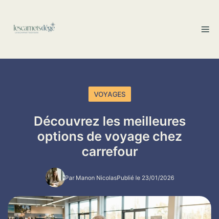
Aller
au
M
contenu
VOYAGES
Découvrez les meilleures
options de voyage chez
carrefour
Par Manon Nicolas
Publié le 23/01/2026