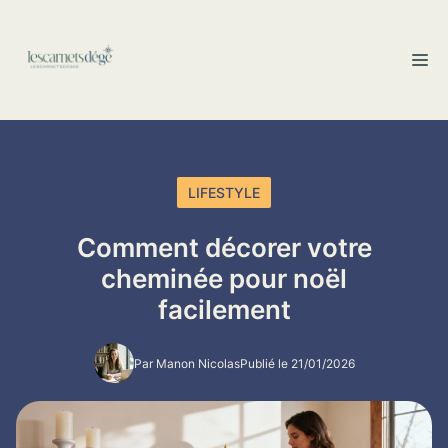
Aller
au
M
contenu
LIFESTYLE
Comment décorer votre
cheminée pour noël
facilement
Par Manon Nicolas
Publié le 21/01/2026